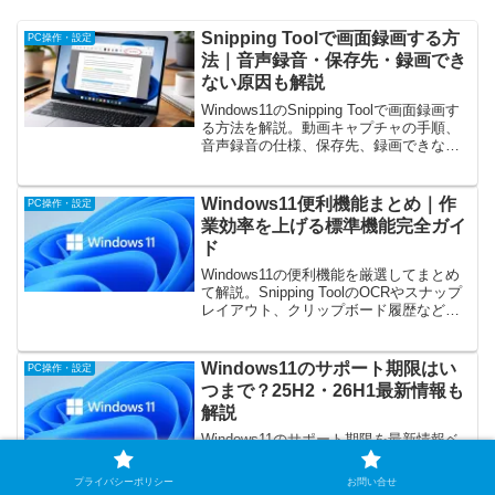
Snipping Toolで画面録画する方
PC操作・設定
法｜音声録音・保存先・録画でき
ない原因も解説
Windows11のSnipping Toolで画面録画す
る方法を解説。動画キャプチャの手順、
音声録音の仕様、保存先、録画できない
原因と対処法まで初心者向けにわかりや
すく紹介します。
Windows11便利機能まとめ｜作
PC操作・設定
業効率を上げる標準機能完全ガイ
ド
Windows11の便利機能を厳選してまとめ
て解説。Snipping ToolのOCRやスナップ
レイアウト、クリップボード履歴など標
準機能だけで作業効率を大幅に改善する
方法を紹介。追加ソフト不要で使える実
用テクニックを初心者向けにわかりやす
Windows11のサポート期限はい
PC操作・設定
く解説します。
つまで？25H2・26H1最新情報も
解説
Windows11のサポート期限を最新情報ベ
ースで解説。23H2・24H2・25H2・26H1
の終了日一覧、自分のバージョン確認方
プライバシーポリシー
お問い合せ
法、サポート切れのリスク、安全に使い