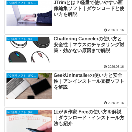
JTrimとは？軽量で使いやすい画
PC無料ソフト（PC便利ツール）
像編集ソフト｜ダウンロードと使
い方を解説
2026.05.16
Chattering Cancelerの使い方と
PC無料ソフト（PC便利ツール）
安全性｜マウスのチャタリング対
策・効かない原因まで解説
2026.05.16
GeekUninstallerの使い方と安全
PC無料ソフト（PC便利ツール）
性｜アンインストール支援ソフト
を解説
2026.05.16
はがき作家 Freeの使い方を解説
PC無料ソフト（PC便利ツール）
｜ダウンロード・インストール方
法も紹介