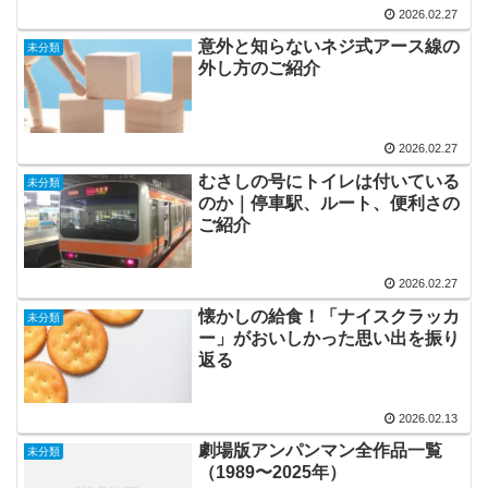
2026.02.27
意外と知らないネジ式アース線の
未分類
外し方のご紹介
2026.02.27
むさしの号にトイレは付いている
未分類
のか｜停車駅、ルート、便利さの
ご紹介
2026.02.27
懐かしの給食！「ナイスクラッカ
未分類
ー」がおいしかった思い出を振り
返る
2026.02.13
劇場版アンパンマン全作品一覧
未分類
（1989〜2025年）