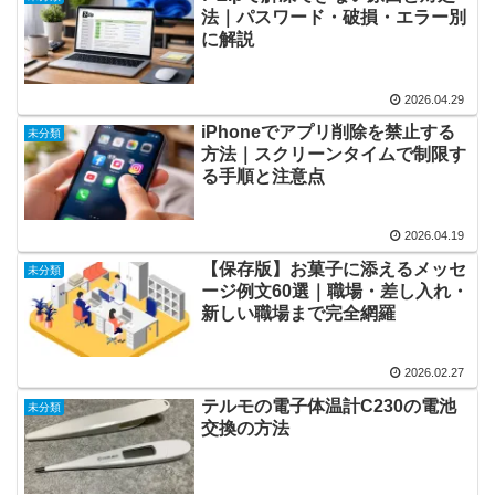
法｜パスワード・破損・エラー別
に解説
2026.04.29
iPhoneでアプリ削除を禁止する
未分類
方法｜スクリーンタイムで制限す
る手順と注意点
2026.04.19
【保存版】お菓子に添えるメッセ
未分類
ージ例文60選｜職場・差し入れ・
新しい職場まで完全網羅
2026.02.27
テルモの電子体温計C230の電池
未分類
交換の方法