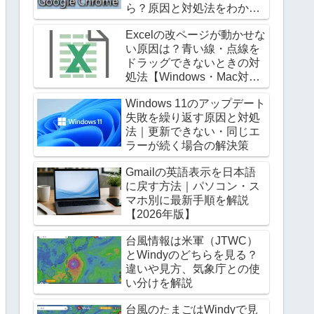
ら？原因と対処法をわかり
やすく解説
Excelの改ページが動かせな
い原因は？青い線・点線を
ドラッグできないときの対
処法【Windows・Mac対
応】
Windows 11のアップデート
失敗を繰り返す原因と対処
法｜更新できない・同じエ
ラーが続く場合の解決策
Gmailの英語表示を日本語
に戻す方法｜パソコン・ス
マホ別に最新手順を解説
【2026年版】
台風情報は米軍（JTWC）
とWindyのどちらを見る？
違いや見方、気象庁との使
い分けを解説
台風のたまごはWindyで見