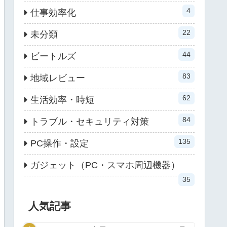
4
仕事効率化
22
未分類
44
ビートルズ
83
地域レビュー
62
生活効率・時短
84
トラブル・セキュリティ対策
135
PC操作・設定
ガジェット（PC・スマホ周辺機器）
35
人気記事