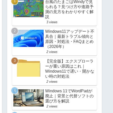
台風のたまごはWindyで見
られる？見つけ方や進路予
測の見方をわかりやすく解
説
3 views
Windows11アップデート不
具合｜最新トラブル傾向と
原因・対処法・FAQまとめ
（2026年）
2 views
【完全版】エクスプローラ
ーが重い原因はこれ｜
Windows11で遅い・開かな
い時の対処法
2 views
Windows 11でWordPadが
廃止｜背景と代替ソフトの
選び方を解説
2 views