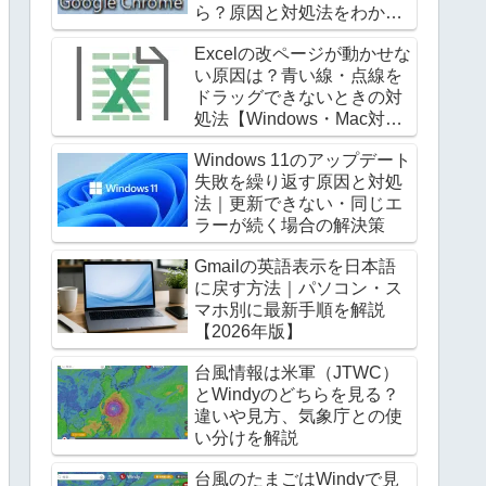
ら？原因と対処法をわかり
やすく解説
Excelの改ページが動かせな
い原因は？青い線・点線を
ドラッグできないときの対
処法【Windows・Mac対
応】
Windows 11のアップデート
失敗を繰り返す原因と対処
法｜更新できない・同じエ
ラーが続く場合の解決策
Gmailの英語表示を日本語
に戻す方法｜パソコン・ス
マホ別に最新手順を解説
【2026年版】
台風情報は米軍（JTWC）
とWindyのどちらを見る？
違いや見方、気象庁との使
い分けを解説
台風のたまごはWindyで見