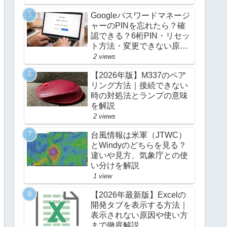
Googleパスワードマネージ
ャーのPINを忘れたら？確
認できる？6桁PIN・リセッ
ト方法・変更できない原因
を解説
2 views
【2026年版】M337のペア
リング方法｜接続できない
時の対処法とランプの意味
を解説
2 views
台風情報は米軍（JTWC）
とWindyのどちらを見る？
違いや見方、気象庁との使
い分けを解説
1 view
【2026年最新版】Excelの
開発タブを表示する方法｜
表示されない原因や使い方
まで徹底解説