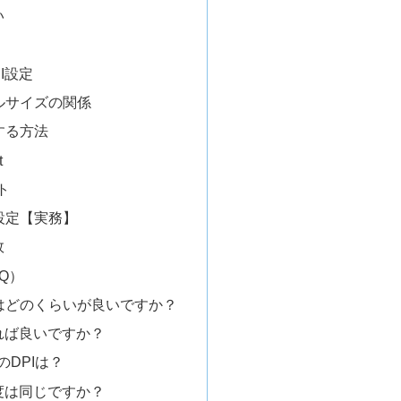
い
I設定
イルサイズの関係
認する方法
t
ト
I設定【実務】
敗
Q）
DPIはどのくらいが良いですか？
高ければ良いですか？
FのDPIは？
解像度は同じですか？