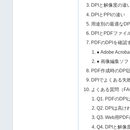
DPIと解像度の違
DPIとPPIの違い
用途別の最適なDP
DPIとPDFファ
PDFのDPIを確
● Adobe Acroba
● 画像編集ソフ
PDF作成時のDP
DPIでよくある失
よくある質問（FA
Q1. PDFの
Q2. DPIは
Q3. Web用PD
Q4. DPIと