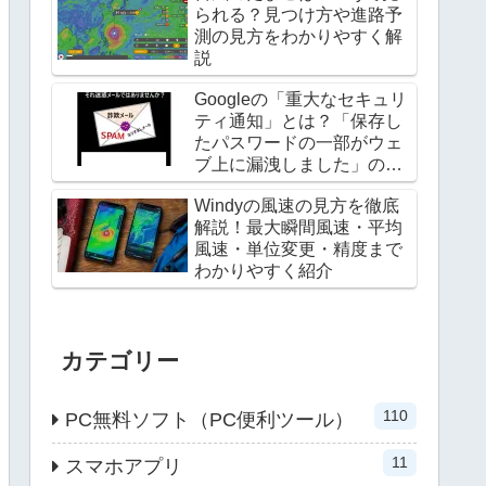
られる？見つけ方や進路予
測の見方をわかりやすく解
説
Googleの「重大なセキュリ
ティ通知」とは？「保存し
たパスワードの一部がウェ
ブ上に漏洩しました」の対
処法
Windyの風速の見方を徹底
解説！最大瞬間風速・平均
風速・単位変更・精度まで
わかりやすく紹介
カテゴリー
110
PC無料ソフト（PC便利ツール）
11
スマホアプリ