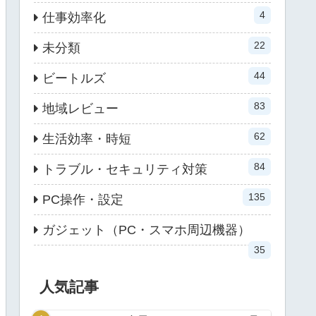
4
仕事効率化
22
未分類
44
ビートルズ
83
地域レビュー
62
生活効率・時短
84
トラブル・セキュリティ対策
135
PC操作・設定
ガジェット（PC・スマホ周辺機器）
35
人気記事