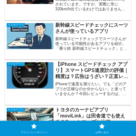
されています。ですが、実際に常に
320km/h出ているわけではありません。
私は東北新幹線（大宮〜小山）区間で、
ほぼ毎週スピードチェックを続けていま
す。その実測データをまとめました。私
新幹線スピードチェックにスーツ
スマホアプリ
がスピードチェッ...
さんが使っているアプリ
新幹線スピードチェックでスーツさんが
使っている可能性があるアプリを紹介。
「乗り鉄 新幹線スピードチェック」と
「新幹線スピードメータ」の特徴や機
能、Androidで新幹線の速度をリアルタイ
ムで確認する方法を解説します。
【iPhone スピードチェック アプ
スマホアプリ
リ】スマートGPS速度計の評価｜
精度は？広告はうざい？正直レビ
ュー
iPhoneで速度を測りたい。でも「どのア
プリが正確なのか分からない」と迷って
いませんか？今回レビューするのは、無
料で使えるスピードチェックアプリスマ
ートGPS速度計です。結論から言いま
す。グラフィックは非常にきれい。しか
トヨタのカーナビアプリ
スマホアプリ
し、広告表示はかな...
「moviLink」は田舎道でも使え
る？Googleマップと比較
moviLink（モビリンク）はトヨタ公式の
プライバシーポリシー
お問い合せ
無料カーナビアプリ。地方8km通勤で2週