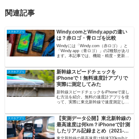
関連記事
Windy.comとWindy.appの違い
スマホアプリ
は？赤ロゴ・青ロゴを比較
Windyには「Windy.com（赤ロゴ）」と
「Windy.app（青ロゴ）」の2種類があり
ます。本記事では、機能・精度・更新頻
度・使いやすさの違いを比較し、釣り・
サーフィン・登山など用途別にどちらが
おすすめかを分かりやすく解説します。
新幹線スピードチェックを
スマホアプリ
iPhoneで！無料速度計アプリで
実際に測定してみた
新幹線スピードチェックをiPhoneで楽し
む方法を紹介。無料の速度計アプリを使
って、実際に東北新幹線で速度測定した
結果、時速270km/h前後を確認しまし
た。おすすめアプリ3選やGPS測定の注意
点も解説します。
【実測データ公開】東北新幹線の
スマホアプリ
最高速度は何km？iPhoneで計測
したリアル記録まとめ（2021-
2024）
東北新幹線の最高速度は時速320km/hと