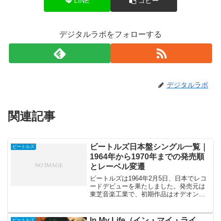
LINE
コピー
デジタルラボをフォローする
デジタルラボ
関連記事
ビートルズ日本盤シングル一覧｜
ビートルズ
1964年から1970年までの発売順
とレーベル変遷
ビートルズは1964年2月5日、日本でレコ
ードデビューを果たしました。発売元は
東芝音楽工業で、初期作品はオデオン・
レーベルから発売されました。その後、
1969年以降はアップル・レーベルへ移行
し、日本盤シングルの歴史は新たな時代
In My Life（イン・マイ・ライ
ビートルズ