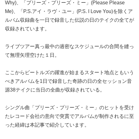
Why)、「プリーズ・プリーズ・ミー」(Please Please
Me)、「P.S.アイ・ラヴ・ユー」(P.S. I Love You)を除くア
ルバム収録曲を一日で録音した伝説の日のテイクの全てが
収録されています。
ライブツアー真っ最中の過密なスケジュールの合間を縫っ
て無理矢理空けた１日。
ここからビートルズの躍進が始まるスタート地点ともいう
べきアルバムを1日で録音した奇跡の日の全セッション音
源38テイクに当日の全曲が収録されている。
シングル曲「プリーズ・プリーズ・ミー」のヒットを受け
たレコード会社の意向で突貫でアルバムが制作されるに至
った経緯は本記事で紹介しています。