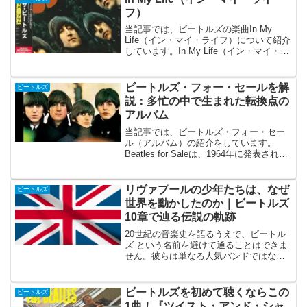
を迎えます。日...
フ）
当記事では、ビートルズの楽曲In My
Life（イン・マイ・ライフ）について紹介
しています。In My Life（イン・マイ・ラ
イフ）はビートルズ中期に発売された6枚
目のオリジナルアルバム「ラバー・ソウ
ル」に収められたジョンの作品です。
ビートルズ・フォー・セールを解
ビートルズ
ジ...
説：多忙の中で生まれた転換点の
アルバム
当記事では、ビートルズ・フォー・セー
ル（アルバム）の紹介をしています。
Beatles for Saleは、1964年に発表された
ビートルズの4作目のアルバムです。本作
は、世界的成功の絶頂期にありながら、
過密なツアーと制作スケジュールによる
リヴァプールの少年たちは、なぜ
ビートルズ
疲...
世界を動かしたのか｜ビートルズ
10章で辿る伝説の軌跡
20世紀の音楽史を語るうえで、ビートル
ズ という名前を避けて通ることはできま
せん。彼らは単なる人気バンドではな
く、音楽の作り方、聴かれ方、そしてア
ーティストの在り方そのものを変えてし
まった存在です。1960年代という激動の
ビートルズを初めて聴くならこの
ビートルズ
時代の中で、ビート...
1曲！『ツイスト・アンド・シャ