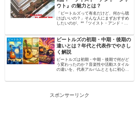
ウト』の魅力とは？
「ビートルズって有名だけど、何から聴
けばいいの？」そんな人にまずおすすめ
したいのが、**『ツイスト・アンド・シ
ャウト』**です。たった2分半ほどの曲で
すが、聴いた瞬間に心をつかまれるエネ
ルギーがあります。『ツイスト・アン
ビートルズの初期・中期・後期の
ビートルズ
ド・シャウト』とは？...
違いとは？年代と代表作でやさし
く解説
ビートルズは初期・中期・後期で何がど
う変わったのか？音楽性や活動スタイル
の違いを、代表アルバムとともに初心者
向けにやさしく解説します。
スポンサーリンク