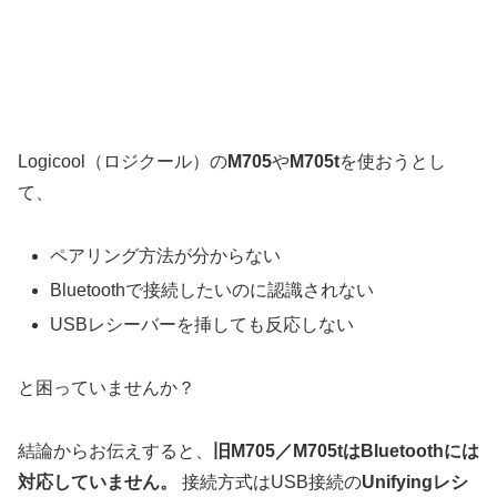
Logicool（ロジクール）の
M705
や
M705t
を使おうとし
て、
ペアリング方法が分からない
Bluetoothで接続したいのに認識されない
USBレシーバーを挿しても反応しない
と困っていませんか？
結論からお伝えすると、
旧M705／M705tはBluetoothには
対応していません。
接続方式はUSB接続の
Unifyingレシ