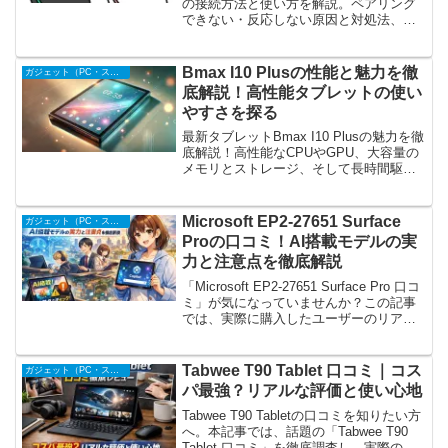
の接続方法と使い方を解説。ペアリング
できない・反応しない原因と対処法、実
際の使用感レビューまでまとめた完全ガ
イド。
Bmax I10 Plusの性能と魅力を徹
ガジェット（PC・スマホ周辺機器）
底解説！高性能タブレットの使い
やすさを探る
最新タブレットBmax I10 Plusの魅力を徹
底解説！高性能なCPUやGPU、大容量の
メモリとストレージ、そして長時間駆動
のバッテリー性能など、このモデルが持
つ素晴らしいスペックを余すことなくご
紹介します。また、メタルボディや軽量
Microsoft EP2-27651 Surface
ガジェット（PC・スマホ周辺機器）
設計、...
Proの口コミ！AI搭載モデルの実
力と注意点を徹底解説
「Microsoft EP2-27651 Surface Pro 口コ
ミ」が気になっていませんか？この記事
では、実際に購入したユーザーのリアル
な口コミや評判をもとに、この注目の
Surface Proがどれほど使いやすいのかを
徹底的に解説して...
Tabwee T90 Tablet 口コミ｜コス
ガジェット（PC・スマホ周辺機器）
パ最強？リアルな評価と使い心地
Tabwee T90 Tabletの口コミを知りたい方
へ。本記事では、話題の「Tabwee T90
Tablet 口コミ」を徹底調査し、実際のユ