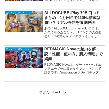
ーザー評価や使用感、スペックの魅力に
ついて詳しく解説します。価格以上の性
能や、Netflixも高...
ALLDOCUBE iPlay 70E 口コミ
ガジェット（PC・スマホ周辺機器）
まとめ｜1万円台で110Hz搭載は
買い？リアル評判を徹底解説
あの「ALLDOCUBE iPlay 70E 口コミ」
が気になるあなたへ。11インチの大画面
と110Hzの滑らかディスプレイ、そして1
万円台とは思えないスペックで注目を集
めるこのタブレット。でも実際の使用感
や評価はどうなの？バッテリーの持ち...
REDMAGIC Novaの魅力を解
ガジェット（PC・スマホ周辺機器）
説！性能、使い方、購入情報まで
網羅
REDMAGIC Novaは、ゲーマーやハイエ
ンドユーザーに最適なタブレットとして
話題です。Snapdragon 8 Gen 3チップ、
144Hzの高解像度ディスプレイ、画期的
な冷却システムを搭載し、性能とデザイ
ンの両方で魅了します。長時間...
スポンサーリンク