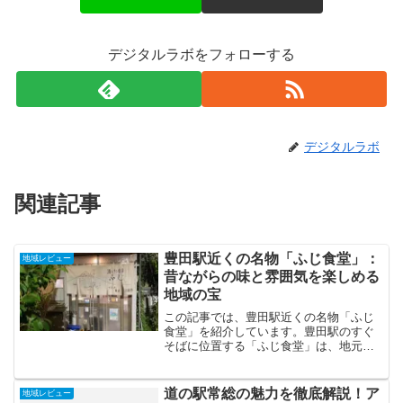
デジタルラボをフォローする
デジタルラボ
関連記事
豊田駅近くの名物「ふじ食堂」：
地域レビュー
昔ながらの味と雰囲気を楽しめる
地域の宝
この記事では、豊田駅近くの名物「ふじ
食堂」を紹介しています。豊田駅のすぐ
そばに位置する「ふじ食堂」は、地元の
人々に長年愛され続けている名物食堂で
す。JR中央線豊田駅南口から徒歩わずか
数分の場所にあり、駅のホームが見える
道の駅常総の魅力を徹底解説！ア
地域レビュー