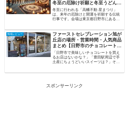
冬至の厄除け祈願と冬至うどん情
報
冬至に行われる「高幡不動 星まつり」
は、来年の厄除けと開運を祈願する伝統
行事です。会場は東京都日野市にある高
幡不動尊。2025年も例年通り、冬至の日
に開催予定です。本記事では、2025年の
開催情報・祈祷料・参加方法・混雑傾向
ファーストセレブレーション旭が
地域レビュー
に加え、星供養の...
丘店の場所・営業時間・人気商品
まとめ【日野市のチョコレート専
門店】
「日野市で美味しいチョコレートを買え
るお店はないかな？」「豊田駅周辺で手
土産にちょうどいいスイーツは？」そん
なときに候補に入れたいのが、旭が丘の
住宅街にあるチョコレート専門店「ファ
ーストセレブレーション」です。看板商
品は、柿の種チョコで有名...
スポンサーリンク