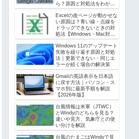
ら？原因と対処法をわかり
やすく解説
Excelの改ページが動かせな
い原因は？青い線・点線を
ドラッグできないときの対
処法【Windows・Mac対
応】
Windows 11のアップデート
失敗を繰り返す原因と対処
法｜更新できない・同じエ
ラーが続く場合の解決策
Gmailの英語表示を日本語
に戻す方法｜パソコン・ス
マホ別に最新手順を解説
【2026年版】
台風情報は米軍（JTWC）
とWindyのどちらを見る？
違いや見方、気象庁との使
い分けを解説
台風のたまごはWindyで見