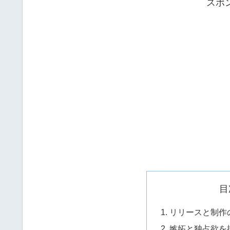
スポ
目
リリースと制作
嫉妬と独占欲を