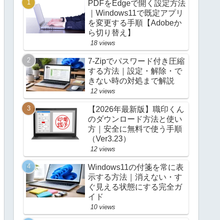
PDFをEdgeで開く設定方法
｜Windows11で既定アプリ
を変更する手順【Adobeか
ら切り替え】
18 views
7-Zipでパスワード付き圧縮
する方法｜設定・解除・で
きない時の対処まで解説
12 views
【2026年最新版】職印くん
のダウンロード方法と使い
方｜安全に無料で使う手順
（Ver3.23）
12 views
Windows11の付箋を常に表
示する方法｜消えない・す
ぐ見える状態にする完全ガ
イド
10 views