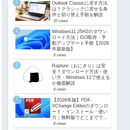
Outlook Classicに戻す方法
は？クラシックに戻せる条
件と切り替え手順を解説
10 views
Windows11 25H2のダウン
ロード方法｜ISO取得・手
動アップデート手順【2026
年最新版】
9 views
Rapture（おにぎり）は安
全？ダウンロード方法・使
い方・Windows 11で使える
か徹底解説
9 views
【2026年版】PDF-
XChange Editorのダウンロ
ード・インストール・使い
方｜無料版でどこまででき
る？
8 views