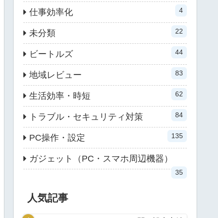
4
仕事効率化
22
未分類
44
ビートルズ
83
地域レビュー
62
生活効率・時短
84
トラブル・セキュリティ対策
135
PC操作・設定
ガジェット（PC・スマホ周辺機器）
35
人気記事