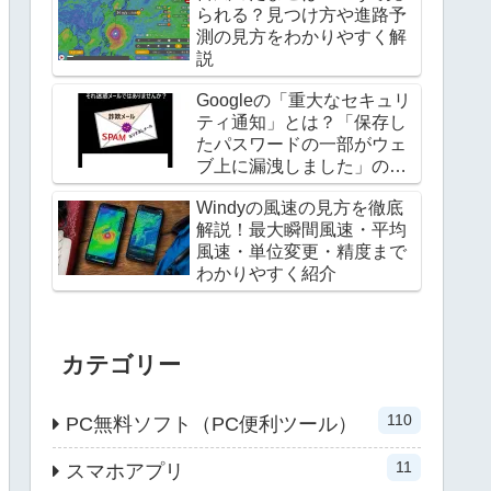
られる？見つけ方や進路予
測の見方をわかりやすく解
説
Googleの「重大なセキュリ
ティ通知」とは？「保存し
たパスワードの一部がウェ
ブ上に漏洩しました」の対
処法
Windyの風速の見方を徹底
解説！最大瞬間風速・平均
風速・単位変更・精度まで
わかりやすく紹介
カテゴリー
110
PC無料ソフト（PC便利ツール）
11
スマホアプリ